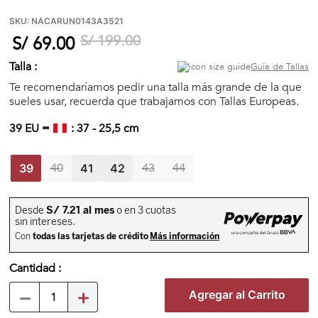
🏃‍♀️🏃‍♂️ Zona del Hincha
SKU
:
NACARUN0143A3521
S/
199
.
00
S/
69
.
00
👀 Lo Nuevo
Talla :
Guía de Tallas
Te recomendaríamos pedir una talla más grande de la que
sueles usar, recuerda que trabajamos con Tallas Europeas.
🤑 Zona Outlet
39
EU =
:
37
-
25,5
cm
40
43
44
Mi cuenta
39
41
42
Favoritos
Tiendas
Cantidad
－
＋
Agregar al Carrito