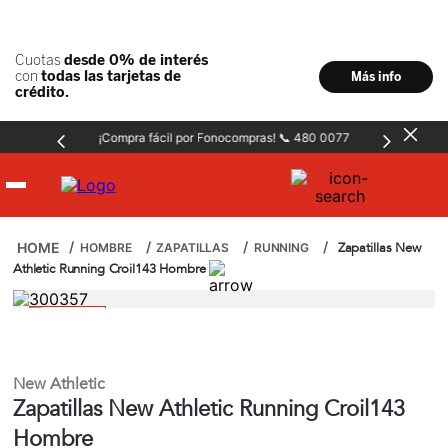
¡Compra fácil por Fonocompras! 📞 480 0077
Hombre
Zapatillas New
HOMBRE
ZAPATILLAS
RUNNING
Athletic Running Croil143 Hombre
Mujer
Niños
New Athletic
Zapatillas New Athletic Running Croil143
Accesorios
Hombre