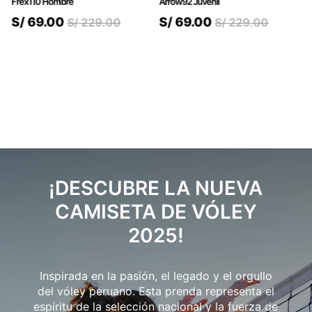
Frex110 Hombre
Arrow92 Juvenil
S/
69
.
00
S/
69
.
00
S/
229
.
00
S/
229
.
00
¡DESCUBRE LA NUEVA
CAMISETA DE VÓLEY
2025!
Inspirada en la pasión, el legado y el orgullo
del vóley peruano. Esta prenda representa el
espíritu de la selección nacional y la fuerza de