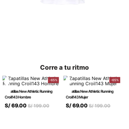
Corre a tu ritmo
-
65
%
-
65
%
Zapatillas New Athletic Running
Zapatillas New Athletic Running
Croil143 Hombre
Croil143 Mujer
S/
69
.
00
S/
69
.
00
S/
199
.
00
S/
199
.
00