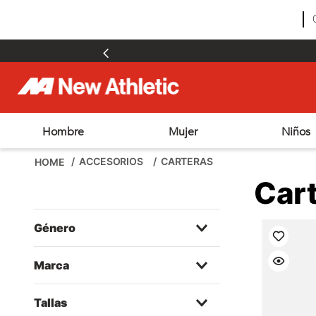
Hombre
Mujer
Niños
TÉRMINOS MÁS BUSCADOS
ACCESORIOS
CARTERAS
1
.
zapatillas hombre
Car
2
.
zapatillas mujer
3
.
zapatillas futbol
Género
4
.
futbol
Mujer
5
.
zapatillas
Marca
6
.
outdoor
New Athletic
Tallas
7
.
adt