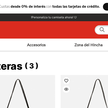
!Personaliza tu camiseta ahora! 👕
¿Qué e
Accesorios
Zona del Hincha
teras
3