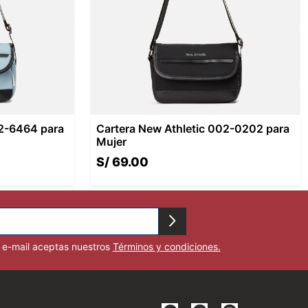
02-6464 para
Cartera New Athletic 002-0202 para
Mujer
S/
69
.
00
u e-mail aceptas nuestros
Términos y condiciones.