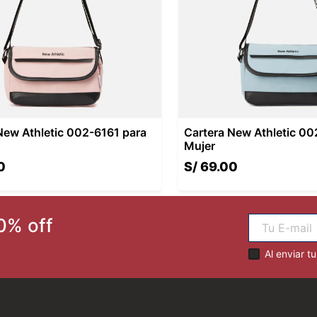
New Athletic 002-6161 para
Cartera New Athletic 0
Mujer
0
S/
69
.
00
0% off
Al enviar t