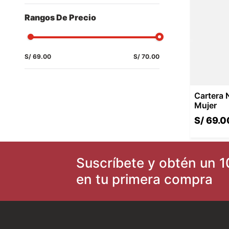
Única
8
.
zapatilla new athletic skateboarding off court 117
Rangos De Precio
9
.
chimpunes
10
.
running
S/ 69.00
S/ 70.00
Cartera 
Mujer
S/
69
.
0
Suscríbete y obtén un 1
en tu primera compra