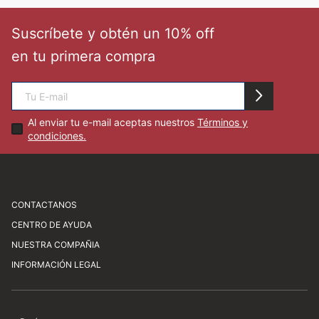
Suscríbete y obtén un 10% off
en tu primera compra
Al enviar tu e-mail aceptas nuestros
Términos y
condiciones.
CONTACTANOS
CENTRO DE AYUDA
Av. Javier Prado Este 1450, San Isidro
NUESTRA COMPAÑIA
atencionalcliente@newathletic.com.pe
Preguntas frecuentes
INFORMACIÓN LEGAL
(01) 480 0077
Consultas y sugerencias
Sobre nosotros
Horario: Lunes a viernes de 9:00 a 18:00
Cómo comprar
Nuestras tiendas
Servicio al cliente
Libro de reclamaciones
Trabaja con nosotros
Términos y condiciones