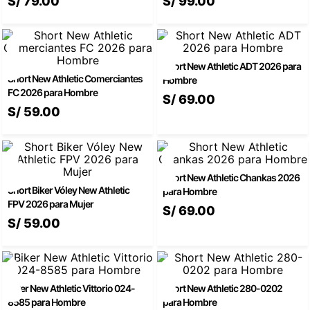
S/
79
.
00
S/
99
.
00
🏃‍♀️🏃‍♂️ Zona del Hincha
👀 Lo Nuevo
Short New Athletic ADT 2026 para
Short New Athletic Comerciantes
Hombre
FC 2026 para Hombre
S/
69
.
00
🤑 Zona Outlet
S/
59
.
00
Mi cuenta
Short New Athletic Chankas 2026
Short Biker Vóley New Athletic
para Hombre
Favoritos
FPV 2026 para Mujer
S/
69
.
00
S/
59
.
00
Tiendas
Biker New Athletic Vittorio 024-
Short New Athletic 280-0202
8585 para Hombre
para Hombre