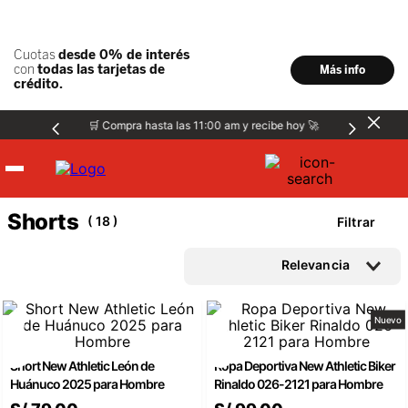
🛒 Compra hasta las 11:00 am y recibe hoy 🚀
Hombre
Shorts
18
Filtrar
Mujer
Relevancia
Niños
Nuevo
Short New Athletic León de
Ropa Deportiva New Athletic Biker
Accesorios
Huánuco 2025 para Hombre
Rinaldo 026-2121 para Hombre