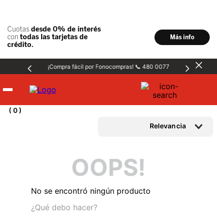
¡Compra fácil por Fonocompras! 📞 480 0077
Hombre
0
Relevancia
Mujer
OOPS!
Niños
No se encontró ningún producto
Accesorios
¿Qué debo hacer?