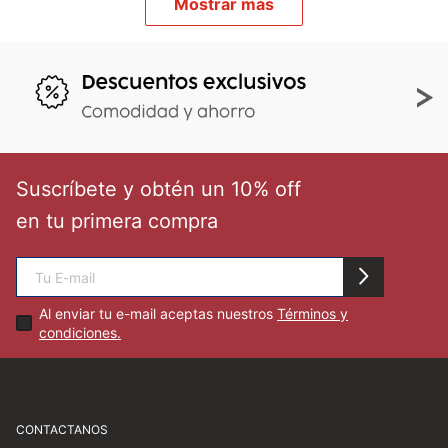
Mostrar más
Suscríbete y obtén un 10% off
en tu primera compra
Al enviar tu e-mail aceptas nuestros
Términos y
condiciones.
CONTACTANOS