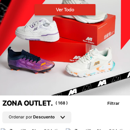
🏃‍♀️🏃‍♂️ Zona del Hincha
Ver Todo
👀 Lo Nuevo
🤑 Zona Outlet
Mi cuenta
Favoritos
Tiendas
ZONA OUTLET.
168
Filtrar
Ordenar por
Descuento