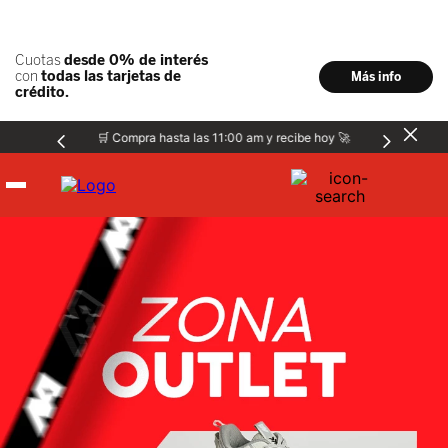
🛒 Compra hasta las 11:00 am y recibe hoy 🚀
Hombre
Mujer
Niños
Accesorios