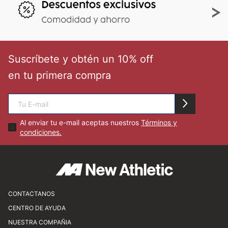
Suscríbete y obtén un 10% off
en tu primera compra
Al enviar tu e-mail aceptas nuestros
Términos y
condiciones.
CONTACTANOS
CENTRO DE AYUDA
Av. Javier Prado Este 1450, San Isidro
NUESTRA COMPAÑIA
atencionalcliente@newathletic.com.pe
Preguntas frecuentes