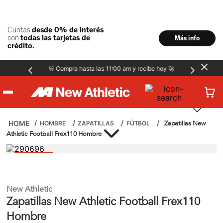
🛒 Compra hasta las 11:00 am y recibe hoy 🚀
Hombre
Zapatillas New
HOMBRE
ZAPATILLAS
FÚTBOL
Athletic Football Frex110 Hombre
Mujer
Niños
New Athletic
Zapatillas New Athletic Football Frex110
Accesorios
Hombre