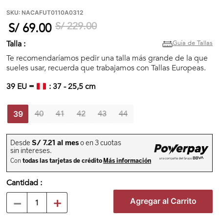
🏃‍♀️🏃‍♂️ Zona del Hincha
SKU
:
NACAFUT0110A0312
S/
229
.
00
S/
69
.
00
👀 Lo Nuevo
Guía de Tallas
Talla :
Te recomendaríamos pedir una talla más grande de la que
sueles usar, recuerda que trabajamos con Tallas Europeas.
🤑 Zona Outlet
39
EU =
:
37
-
25,5
cm
40
41
42
43
44
39
Mi cuenta
Favoritos
Tiendas
Cantidad
－
＋
Agregar al Carrito