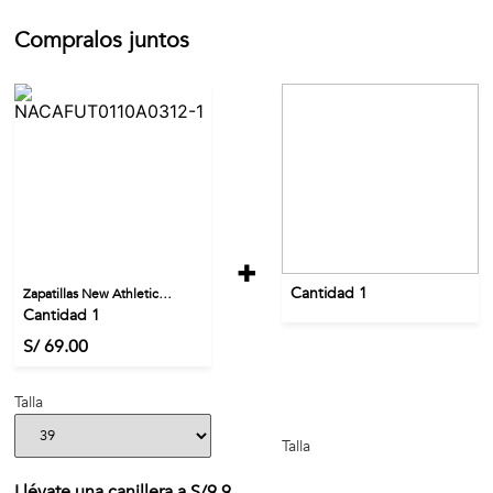
Compralos juntos
+
Cantidad 1
Zapatillas New Athletic
Cantidad 1
Football Frex110 Hombre
S/ 69.00
Talla
Talla
Llévate una canillera a S/9.9