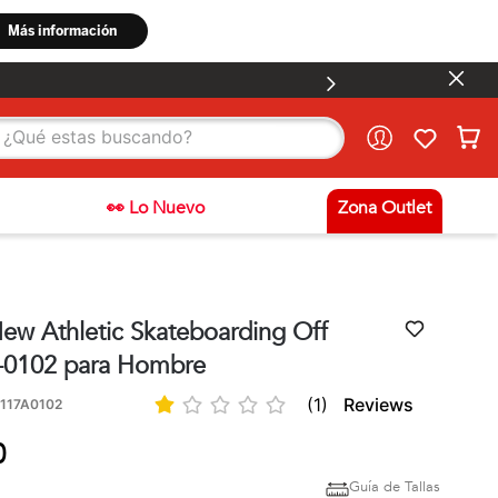
stas buscando?
👀 Lo Nuevo
Zona Outlet
New Athletic Skateboarding Off
-0102 para Hombre
★
☆
☆
☆
☆
(
1
)
117A0102
0
Guía de Tallas