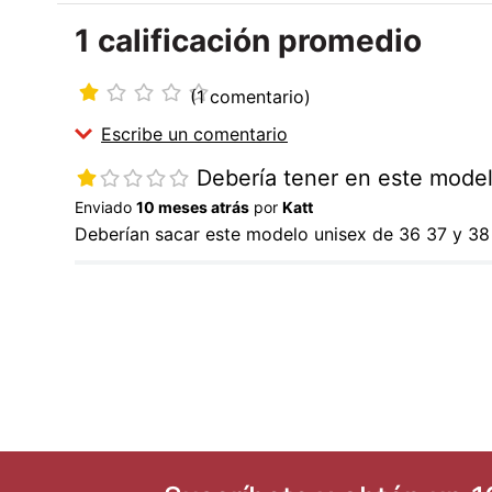
1 calificación promedio
★
☆
☆
☆
☆
(1 comentario)
Escribe un comentario
★
☆
☆
☆
☆
Debería tener en este model
Enviado
10 meses atrás
por
Katt
Agregar comentario
Deberían sacar este modelo unisex de 36 37 y 38
Título
Califica el producto de 1 a 5 estrellas
★
★
★
★
★
Tu nombre