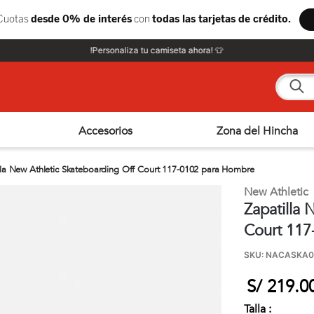
!Personaliza tu camiseta ahora! 👕
¿Qué e
Accesorios
Zona del Hincha
lla New Athletic Skateboarding Off Court 117-0102 para Hombre
New Athletic
Zapatilla 
Court 117
SKU
:
NACASKA0
S/
219
.
0
Talla :