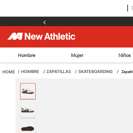
Hombre
Mujer
Niños
TÉRMINOS MÁS BUSCADOS
1
.
zapatillas hombre
HOMBRE
ZAPATILLAS
SKATEBOARDING
Zapati
2
.
zapatillas mujer
3
.
zapatillas futbol
4
.
futbol
5
.
zapatillas
6
.
outdoor
7
.
adt