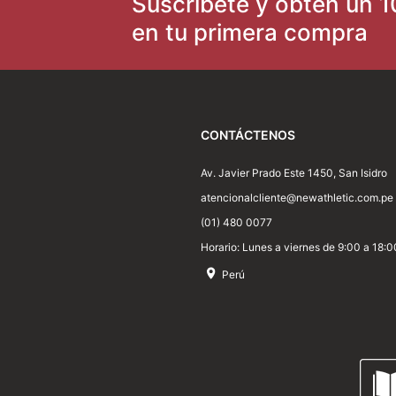
Suscríbete y obtén un 1
Dirección de email
en tu primera compra
Escribe un comentario
CONTÁCTENOS
Av. Javier Prado Este 1450, San Isidro
atencionalcliente@newathletic.com.pe
(01) 480 0077
Horario: Lunes a viernes de 9:00 a 18:0
Perú