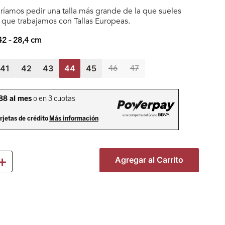
íamos pedir una talla más grande de la que sueles
a que trabajamos con Tallas Europeas.
42
-
28,4
cm
46
47
41
42
43
44
45
＋
Agregar al Carrito