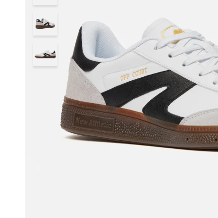
8
.
zapatilla new athletic skateboarding off court 117
9
.
chimpunes
10
.
running