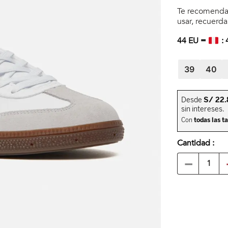
Te recomendar
usar, recuerd
44
EU =
:
39
40
Cantidad
－