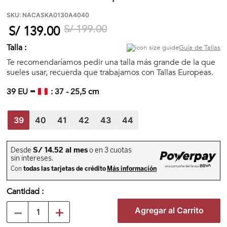
🏃‍♀️🏃‍♂️ Zona del Hincha
SKU
:
NACASKA0130A4040
S/
199
.
00
S/
139
.
00
👀 Lo Nuevo
Talla :
Guía de Tallas
Te recomendaríamos pedir una talla más grande de la que
sueles usar, recuerda que trabajamos con Tallas Europeas.
🤑 Zona Outlet
39
EU =
:
37
-
25,5
cm
Mi cuenta
39
40
41
42
43
44
Favoritos
Tiendas
Cantidad
－
＋
Agregar al Carrito