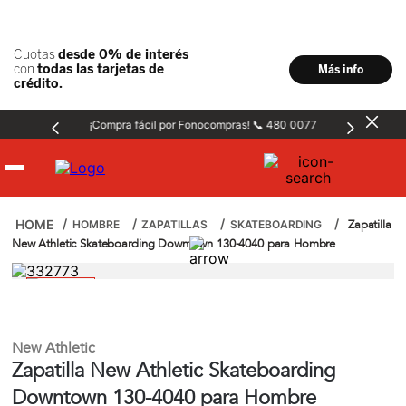
¡Compra fácil por Fonocompras! 📞 480 0077
Hombre
Zapatilla
HOMBRE
ZAPATILLAS
SKATEBOARDING
New Athletic Skateboarding Downtown 130-4040 para Hombre
Mujer
Niños
New Athletic
Zapatilla New Athletic Skateboarding
Accesorios
Downtown 130-4040 para Hombre