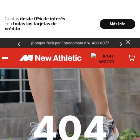
¡Compra fácil por Fonocompras! 📞 480 0077
Hombre
Mujer
404
Niños