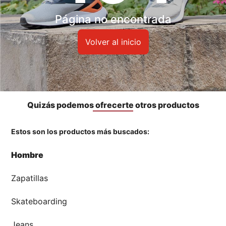
Accesorios
Página no encontrada
🏃‍♀️🏃‍♂️ Zona del Hincha
Volver al inicio
👀 Lo Nuevo
🤑 Zona Outlet
Quizás podemos ofrecerte otros productos
Estos son los productos más buscados:
Mi cuenta
Hombre
Favoritos
Zapatillas
Tiendas
Skateboarding
Jeans