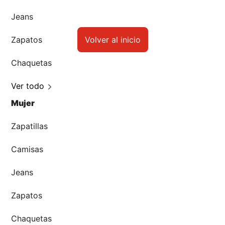
Accesorios
Página no encontrada
🏃‍♀️🏃‍♂️ Zona del Hincha
Volver al inicio
👀 Lo Nuevo
🤑 Zona Outlet
Quizás podemos ofrecerte otros productos
Estos son los productos más buscados:
Mi cuenta
Hombre
Favoritos
Zapatillas
Tiendas
Skateboarding
Jeans