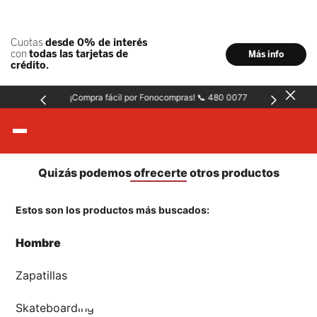
¡Compra fácil por Fonocompras! 📞 480 0077
Hombre
Mujer
404
Niños