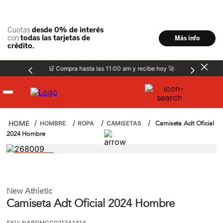
🛒 Compra hasta las 11:00 am y recibe hoy 🚀
Hombre
Camiseta Adt Oficial
HOMBRE
ROPA
CAMISETAS
2024 Hombre
Mujer
Niños
New Athletic
Camiseta Adt Oficial 2024 Hombre
Accesorios
SKU
:
NARDMCC0212A1414