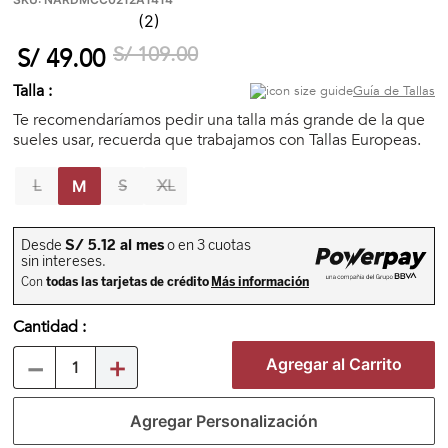
★
★
★
★
★
(
2
)
🏃‍♀️🏃‍♂️ Zona del Hincha
S/
109
.
00
S/
49
.
00
👀 Lo Nuevo
Talla :
Guía de Tallas
Te recomendaríamos pedir una talla más grande de la que
sueles usar, recuerda que trabajamos con Tallas Europeas.
🤑 Zona Outlet
L
S
XL
M
Mi cuenta
Favoritos
Cantidad
Tiendas
－
＋
Agregar al Carrito