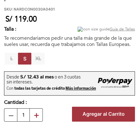
🏃‍♀️🏃‍♂️ Zona del Hincha
SKU
:
NARDCON0030A0401
S/
119
.
00
👀 Lo Nuevo
Talla :
Guía de Tallas
Te recomendaríamos pedir una talla más grande de la que
sueles usar, recuerda que trabajamos con Tallas Europeas.
🤑 Zona Outlet
L
XL
S
Mi cuenta
Favoritos
Cantidad
Tiendas
－
＋
Agregar al Carrito