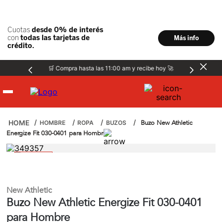
🛒 Compra hasta las 11:00 am y recibe hoy 🚀
Hombre
Buzo New Athletic
HOMBRE
ROPA
BUZOS
Energize Fit 030-0401 para Hombre
Mujer
Niños
New Athletic
Buzo New Athletic Energize Fit 030-0401
Accesorios
para Hombre