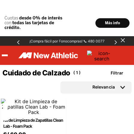
¡Compra fácil por Fonocompras! 📞 480 0077
Hombre
Cuidado de Calzado
1
Filtrar
Mujer
Relevancia
Niños
Kit de Limpieza de Zapatillas Clean
Accesorios
Lab - Foam Pack