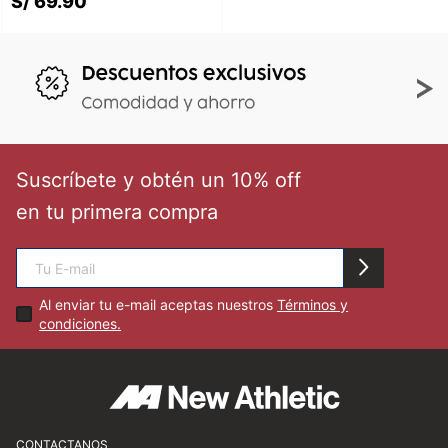
S/
69
.
90
🏃‍♀️🏃‍♂️ Zona del Hincha
👀 Lo Nuevo
🤑 Zona Outlet
Suscríbete y obtén un 10% off
en tu primera compra
Mi cuenta
Favoritos
Al enviar tu e-mail aceptas nuestros
Términos y
condiciones.
Tiendas
CONTACTANOS