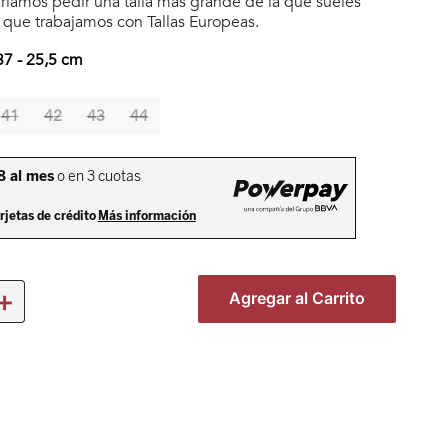
íamos pedir una talla más grande de la que sueles
a que trabajamos con Tallas Europeas.
37
-
25,5
cm
41
42
43
44
＋
Agregar al Carrito