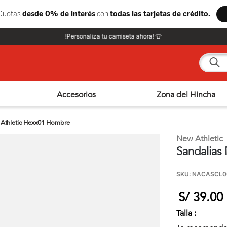
!Personaliza tu camiseta ahora! 👕
¿Qué e
Accesorios
Zona del Hincha
 Athletic Hexx01 Hombre
New Athletic
Sandalias
SKU
:
NACASCL0
S/
39
.
00
Talla :