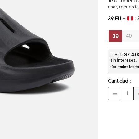
Te recomendar
usar, recuerd
39
EU =
:
40
39
Cantidad
－