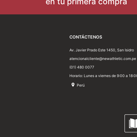
en tu primera compra
Dirección de email
Escribe un comentario
CONTÁCTENOS
Av. Javier Prado Este 1450, San Isidro
atencionalcliente@newathletic.com.pe
(01) 480 0077
Horario: Lunes a viernes de 9:00 a 18:0
Perú