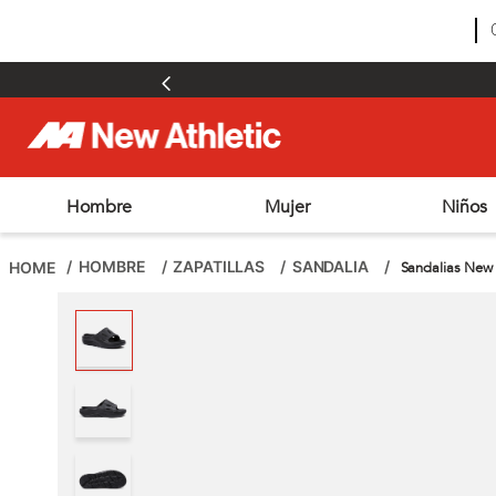
Hombre
Mujer
Niños
TÉRMINOS MÁS BUSCADOS
1
.
zapatillas hombre
HOMBRE
ZAPATILLAS
SANDALIA
Sandalias New
2
.
zapatillas mujer
3
.
zapatillas futbol
4
.
futbol
5
.
zapatillas
6
.
chimpunes
7
.
outdoor