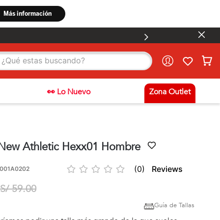
stas buscando?
👀 Lo Nuevo
Zona Outlet
 New Athletic Hexx01 Hombre
☆
☆
☆
☆
☆
(
0
)
001A0202
S/
59
.
00
Guía de Tallas