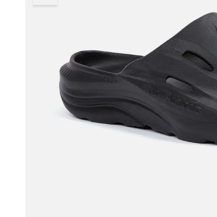
8
.
adt
9
.
running
10
.
zapatilla new athletic skateboarding off court 117