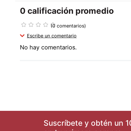
0 calificación promedio
☆
☆
☆
☆
☆
(0 comentarios)
Escribe un comentario
No hay comentarios.
Agregar comentario
Título
Califica el producto de 1 a 5 estrellas
★
★
★
★
★
Tu nombre
Suscríbete y obtén un 1