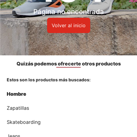
Accesorios
Página no encontrada
🏃‍♀️🏃‍♂️ Zona del Hincha
Volver al inicio
👀 Lo Nuevo
🤑 Zona Outlet
Quizás podemos ofrecerte otros productos
Estos son los productos más buscados:
Mi cuenta
Hombre
Favoritos
Zapatillas
Tiendas
Skateboarding
Jeans