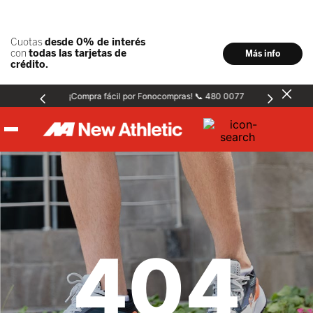
¡Compra fácil por Fonocompras! 📞 480 0077
Hombre
Mujer
404
Niños