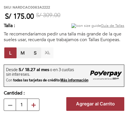
🏃‍♀️🏃‍♂️ Zona del Hincha
SKU
:
NARDCAC0063A2222
S/
309
.
00
S/
175
.
00
👀 Lo Nuevo
Talla :
Guía de Tallas
Te recomendaríamos pedir una talla más grande de la que
sueles usar, recuerda que trabajamos con Tallas Europeas.
🤑 Zona Outlet
XL
L
M
S
Mi cuenta
Favoritos
Cantidad
Tiendas
－
＋
Agregar al Carrito