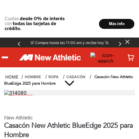
🛒 Compra hasta las 11:00 am y recibe hoy 🚀
Hombre
Casacón New Athletic
HOMBRE
ROPA
CASACÓN
BlueEdge 2025 para Hombre
Mujer
Niños
New Athletic
Casacón New Athletic BlueEdge 2025 para
Accesorios
Hombre