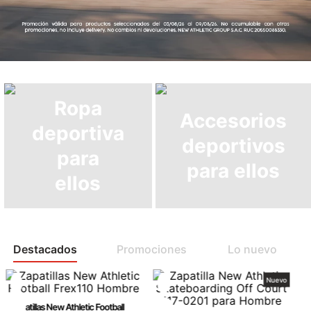
Ropa
Accesorios
deportiva
deportivos
para
para ellos
ellos
Destacados
Promociones
Lo nuevo
Nuevo
Zapatillas New Athletic Football