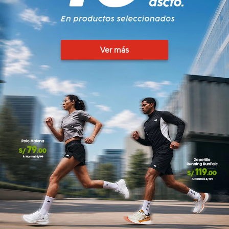
🏃‍♀️🏃‍♂️ Zona del Hincha
👀 Lo Nuevo
Ver más
🤑 Zona Outlet
Mi cuenta
Favoritos
Tiendas