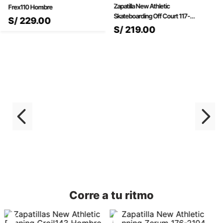
Zapatilla New Athletic
Frex110 Hombre
Skateboarding Off Court 117-
S/
229
.
00
0201 para Hombre
S/
219
.
00
¡DESCUBRE LA NUEVA
CAMISETA DE VÓLEY
2025!
Inspirada en la pasión, el legado y el orgullo
del vóley peruano. Esta prenda representa el
Corre a tu ritmo
espíritu de la selección nacional y la fuerza de
nuestras jugadoras.