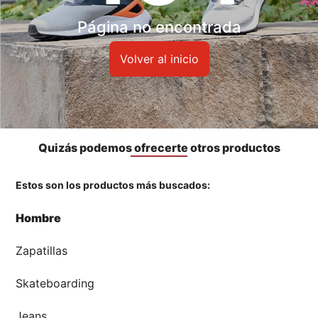
Accesorios
Página no encontrada
🏃‍♀️🏃‍♂️ Zona del Hincha
Volver al inicio
👀 Lo Nuevo
🤑 Zona Outlet
Quizás podemos ofrecerte otros productos
Estos son los productos más buscados:
Mi cuenta
Hombre
Favoritos
Zapatillas
Tiendas
Skateboarding
Jeans