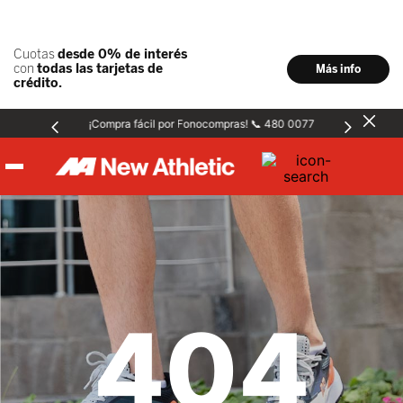
¡Compra fácil por Fonocompras! 📞 480 0077
Hombre
Mujer
404
Niños