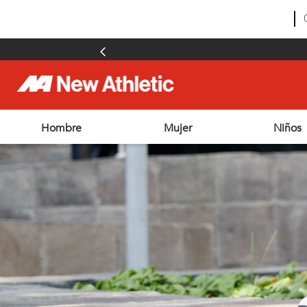
Hombre
Mujer
Niños
TÉRMINOS MÁS BUSCADOS
1
.
zapatillas hombre
2
.
zapatillas mujer
3
.
zapatillas futbol
4
.
futbol
5
.
zapatillas
6
.
outdoor
7
.
adt