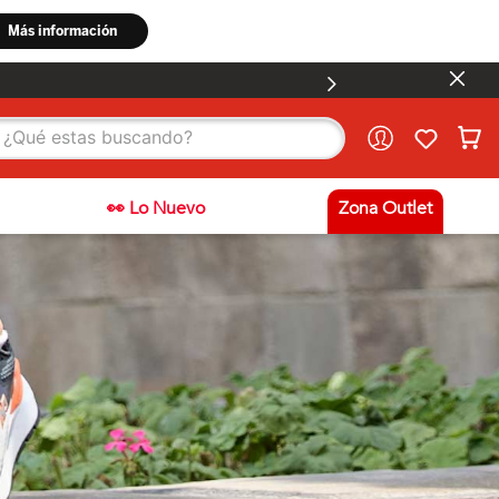
stas buscando?
👀 Lo Nuevo
Zona Outlet