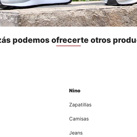
zás podemos ofrecerte otros produ
Nino
a
Zapatillas
Camisas
Jeans