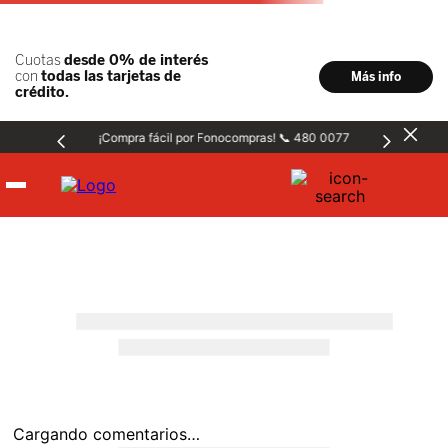
¡Compra fácil por Fonocompras! 📞 480 0077
Hombre
Mujer
Niños
Accesorios
Cargando comentarios…