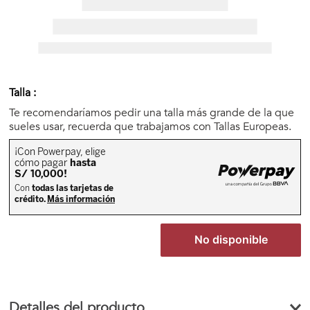
🏃‍♀️🏃‍♂️ Zona del Hincha
👀 Lo Nuevo
Talla :
🤑 Zona Outlet
Te recomendaríamos pedir una talla más grande de la que
sueles usar, recuerda que trabajamos con Tallas Europeas.
Mi cuenta
Favoritos
No disponible
Tiendas
Detalles del producto