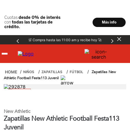
🛒 Compra hasta las 11:00 am y recibe hoy 🚀
Hombre
Zapatillas New
NIÑOS
ZAPATILLAS
FÚTBOL
Athletic Football Festa113 Juvenil
Mujer
Niños
New Athletic
Zapatillas New Athletic Football Festa113
Accesorios
Juvenil