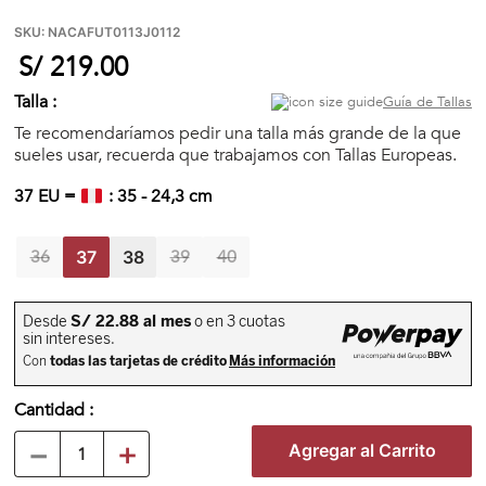
🏃‍♀️🏃‍♂️ Zona del Hincha
SKU
:
NACAFUT0113J0112
S/
219
.
00
👀 Lo Nuevo
Talla :
Guía de Tallas
Te recomendaríamos pedir una talla más grande de la que
sueles usar, recuerda que trabajamos con Tallas Europeas.
🤑 Zona Outlet
37
EU =
:
35
-
24,3
cm
36
39
40
Mi cuenta
37
38
Favoritos
Tiendas
Cantidad
－
＋
Agregar al Carrito