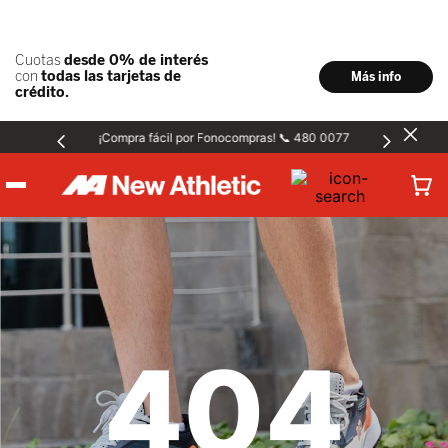
¡Compra fácil por Fonocompras! 📞 480 0077
Hombre
Mujer
404
Niños