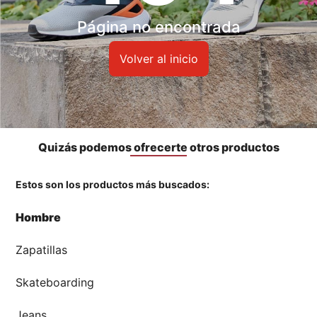
Accesorios
Página no encontrada
🏃‍♀️🏃‍♂️ Zona del Hincha
Volver al inicio
👀 Lo Nuevo
🤑 Zona Outlet
Quizás podemos ofrecerte otros productos
Estos son los productos más buscados:
Mi cuenta
Hombre
Favoritos
Zapatillas
Tiendas
Skateboarding
Jeans