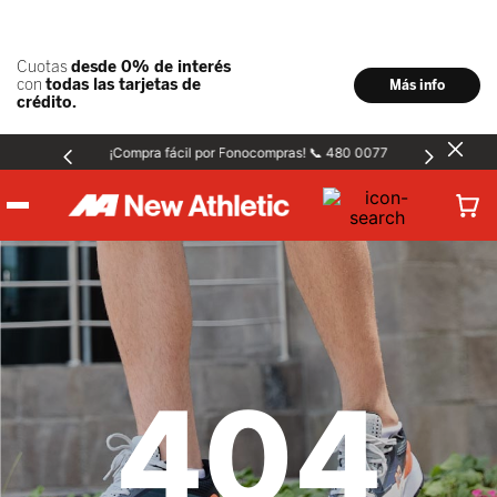
¡Compra fácil por Fonocompras! 📞 480 0077
Hombre
Mujer
404
Niños