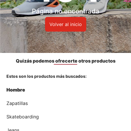
Accesorios
Página no encontrada
🏃‍♀️🏃‍♂️ Zona del Hincha
Volver al inicio
👀 Lo Nuevo
🤑 Zona Outlet
Quizás podemos ofrecerte otros productos
Estos son los productos más buscados:
Mi cuenta
Hombre
Favoritos
Zapatillas
Tiendas
Skateboarding
Jeans