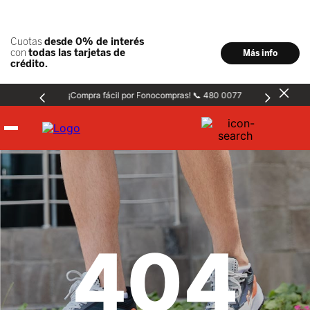
¡Compra fácil por Fonocompras! 📞 480 0077
Hombre
Mujer
404
Niños