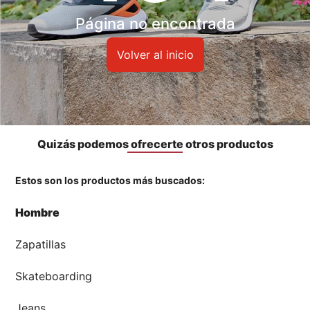
Accesorios
Página no encontrada
🏃‍♀️🏃‍♂️ Zona del Hincha
Volver al inicio
👀 Lo Nuevo
🤑 Zona Outlet
Quizás podemos ofrecerte otros productos
Estos son los productos más buscados:
Mi cuenta
Hombre
Favoritos
Zapatillas
Tiendas
Skateboarding
Jeans