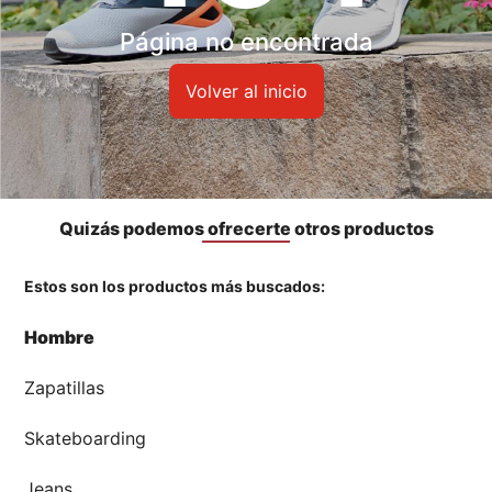
Accesorios
Página no encontrada
🏃‍♀️🏃‍♂️ Zona del Hincha
Volver al inicio
👀 Lo Nuevo
🤑 Zona Outlet
Quizás podemos ofrecerte otros productos
Estos son los productos más buscados:
Mi cuenta
Hombre
Favoritos
Zapatillas
Tiendas
Skateboarding
Jeans