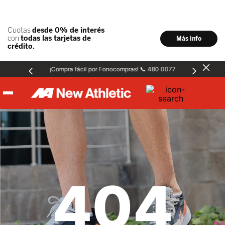
¡Compra fácil por Fonocompras! 📞 480 0077
Hombre
Mujer
404
Niños