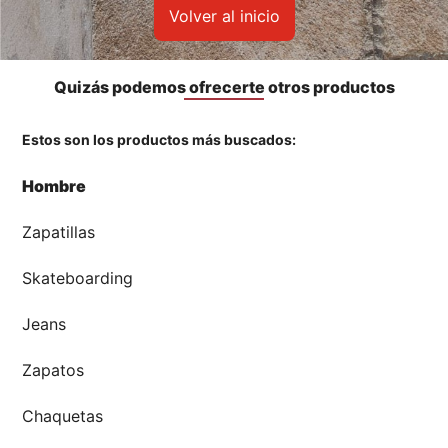
👀 Lo Nuevo
Volver al inicio
🤑 Zona Outlet
Quizás podemos ofrecerte otros productos
Estos son los productos más buscados:
Mi cuenta
Hombre
Favoritos
Zapatillas
Tiendas
Skateboarding
Jeans
Zapatos
Chaquetas