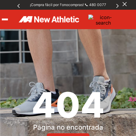
¡Compra fácil por Fonocompras! 📞 480 0077
Hombre
Mujer
Niños
404
Accesorios
🏃‍♀️🏃‍♂️ Zona del Hincha
Página no encontrada