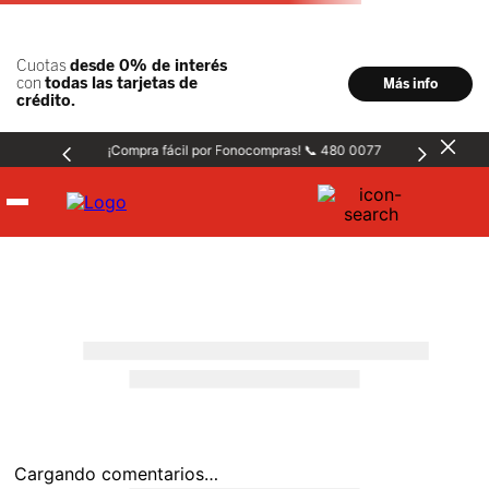
¡Compra fácil por Fonocompras! 📞 480 0077
Hombre
Mujer
Niños
Accesorios
Cargando comentarios…