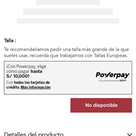
🏃‍♀️🏃‍♂️ Zona del Hincha
👀 Lo Nuevo
Talla :
🤑 Zona Outlet
Te recomendaríamos pedir una talla más grande de la que
sueles usar, recuerda que trabajamos con Tallas Europeas.
Mi cuenta
Favoritos
No disponible
Tiendas
Detalles del producto