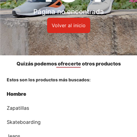
Accesorios
Página no encontrada
🏃‍♀️🏃‍♂️ Zona del Hincha
Volver al inicio
👀 Lo Nuevo
🤑 Zona Outlet
Quizás podemos ofrecerte otros productos
Estos son los productos más buscados:
Mi cuenta
Hombre
Favoritos
Zapatillas
Tiendas
Skateboarding
Jeans