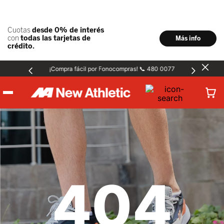
¡Compra fácil por Fonocompras! 📞 480 0077
Hombre
Mujer
404
Niños