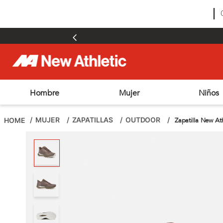
Hombre
Mujer
Niños
TÉRMINOS MÁS BUSCADOS
1
.
zapatillas hombre
MUJER
ZAPATILLAS
OUTDOOR
Zapatilla New At
2
.
zapatillas mujer
3
.
zapatillas futbol
4
.
futbol
5
.
zapatillas
6
.
chimpunes
7
.
outdoor