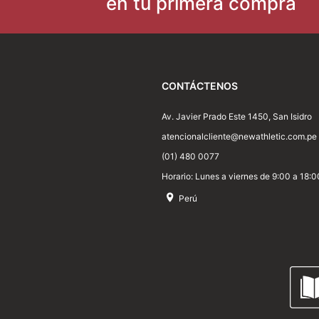
en tu primera compra
Dirección de email
Escribe un comentario
CONTÁCTENOS
Av. Javier Prado Este 1450, San Isidro
atencionalcliente@newathletic.com.pe
(01) 480 0077
Horario: Lunes a viernes de 9:00 a 18:0
Perú