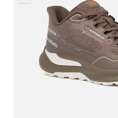
8
.
adt
9
.
running
10
.
zapatilla new athletic skateboarding off court 117