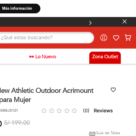
stas buscando?
👀 Lo Nuevo
Zona Outlet
 New Athletic Outdoor Acrimount
para Mujer
☆
☆
☆
☆
☆
(
0
)
096J5121
S/
199
.
00
0
Guía de Tallas