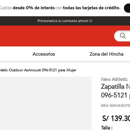
!Personaliza tu camiseta ahora! 👕
¿Qué e
Accesorios
Zona del Hincha
hletic Outdoor Acrimount 096-5121 para Mujer
New Athletic
Zapatilla
096-5121 
SKU
:
NACAOUT0
S/
139
.
3
Talla :