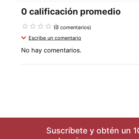
0 calificación promedio
☆
☆
☆
☆
☆
(0 comentarios)
Escribe un comentario
No hay comentarios.
Agregar comentario
Título
Califica el producto de 1 a 5 estrellas
★
★
★
★
★
Tu nombre
Suscríbete y obtén un 1