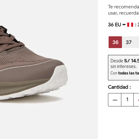
Te recomendar
usar, recuerd
36
EU =
:
36
37
Cantidad
－