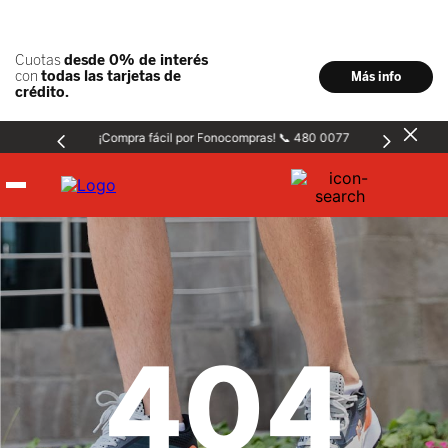
¡Compra fácil por Fonocompras! 📞 480 0077
Hombre
Mujer
404
Niños