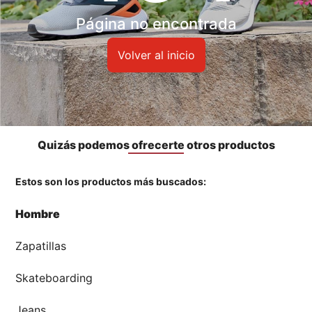
Accesorios
Página no encontrada
🏃‍♀️🏃‍♂️ Zona del Hincha
Volver al inicio
👀 Lo Nuevo
🤑 Zona Outlet
Quizás podemos ofrecerte otros productos
Estos son los productos más buscados:
Mi cuenta
Hombre
Favoritos
Zapatillas
Tiendas
Skateboarding
Jeans