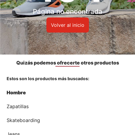
Accesorios
Página no encontrada
🏃‍♀️🏃‍♂️ Zona del Hincha
Volver al inicio
👀 Lo Nuevo
🤑 Zona Outlet
Quizás podemos ofrecerte otros productos
Estos son los productos más buscados:
Mi cuenta
Hombre
Favoritos
Zapatillas
Tiendas
Skateboarding
Jeans