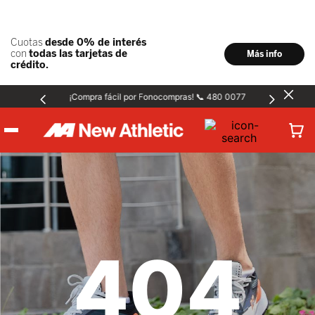
¡Compra fácil por Fonocompras! 📞 480 0077
Hombre
Mujer
404
Niños