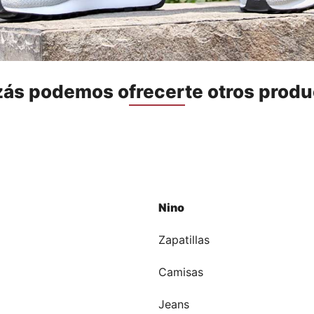
zás podemos ofrecerte otros produ
Nino
a
Zapatillas
Camisas
Jeans