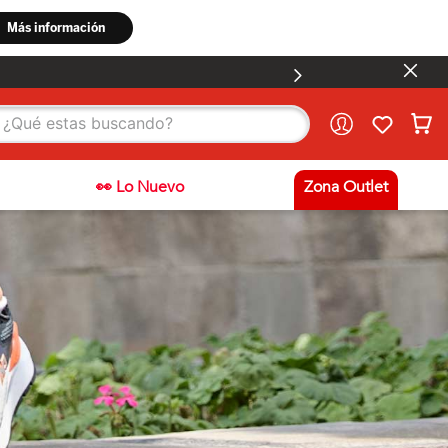
stas buscando?
👀 Lo Nuevo
Zona Outlet