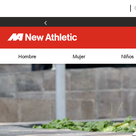
Hombre
Mujer
Niños
TÉRMINOS MÁS BUSCADOS
1
.
zapatillas hombre
2
.
zapatillas mujer
3
.
zapatillas futbol
4
.
futbol
5
.
zapatillas
6
.
outdoor
7
.
adt