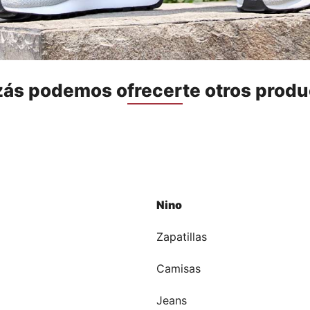
zás podemos ofrecerte otros produ
Nino
a
Zapatillas
Camisas
Jeans