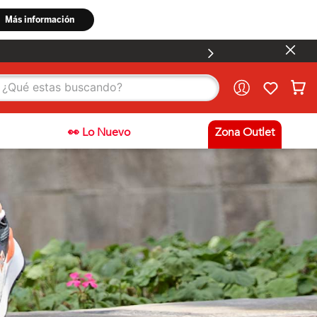
stas buscando?
👀 Lo Nuevo
Zona Outlet