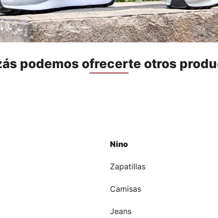
zás podemos ofrecerte otros produ
Nino
a
Zapatillas
Camisas
Jeans