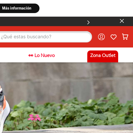
stas buscando?
👀 Lo Nuevo
Zona Outlet