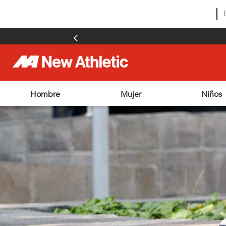
Hombre
Mujer
Niños
TÉRMINOS MÁS BUSCADOS
1
.
zapatillas hombre
2
.
zapatillas mujer
3
.
zapatillas futbol
4
.
futbol
5
.
zapatillas
6
.
outdoor
7
.
adt