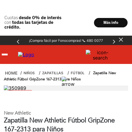
¡Compra fácil por Fonocompras! 📞 480 0077
Hombre
Zapatilla New
NIÑOS
ZAPATILLAS
FÚTBOL
Athletic Fútbol GripZone 167-2313 para Niños
Mujer
Niños
New Athletic
Zapatilla New Athletic Fútbol GripZone
Accesorios
167-2313 para Niños