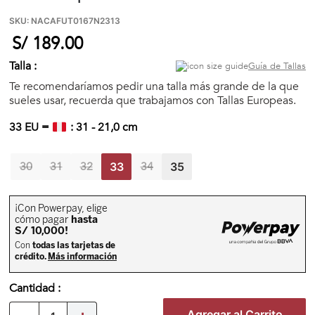
🏃‍♀️🏃‍♂️ Zona del Hincha
SKU
:
NACAFUT0167N2313
S/
189
.
00
👀 Lo Nuevo
Talla :
Guía de Tallas
Te recomendaríamos pedir una talla más grande de la que
sueles usar, recuerda que trabajamos con Tallas Europeas.
🤑 Zona Outlet
33
EU =
:
31
-
21,0
cm
30
31
32
34
Mi cuenta
33
35
Favoritos
Tiendas
Cantidad
Agregar al Carrito