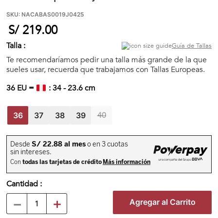
🏃‍♀️🏃‍♂️ Zona del Hincha
SKU
:
NACABAS0019J0425
S/
219
.
00
👀 Lo Nuevo
Talla :
Guía de Tallas
Te recomendaríamos pedir una talla más grande de la que
sueles usar, recuerda que trabajamos con Tallas Europeas.
🤑 Zona Outlet
36
EU =
:
34
-
23.6
cm
40
Mi cuenta
36
37
38
39
Favoritos
Tiendas
Cantidad
－
＋
Agregar al Carrito