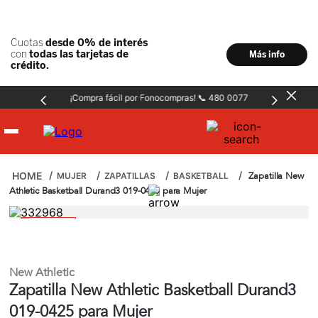
¡Compra fácil por Fonocompras! 📞 480 0077
Hombre
Zapatilla New
MUJER
ZAPATILLAS
BASKETBALL
Athletic Basketball Durand3 019-0425 para Mujer
Mujer
Niños
New Athletic
Zapatilla New Athletic Basketball Durand3
Accesorios
019-0425 para Mujer