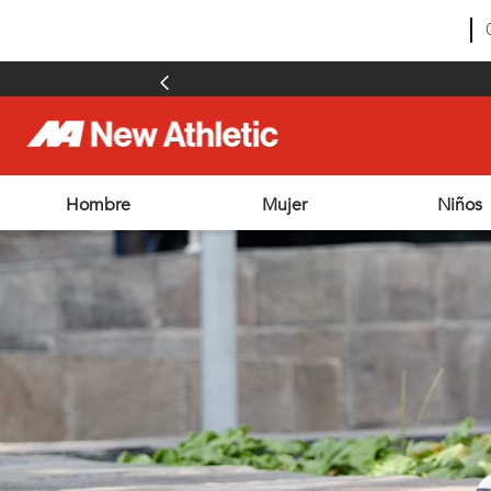
Hombre
Mujer
Niños
TÉRMINOS MÁS BUSCADOS
1
.
zapatillas hombre
2
.
zapatillas mujer
3
.
zapatillas futbol
4
.
futbol
5
.
zapatillas
6
.
chimpunes
7
.
outdoor