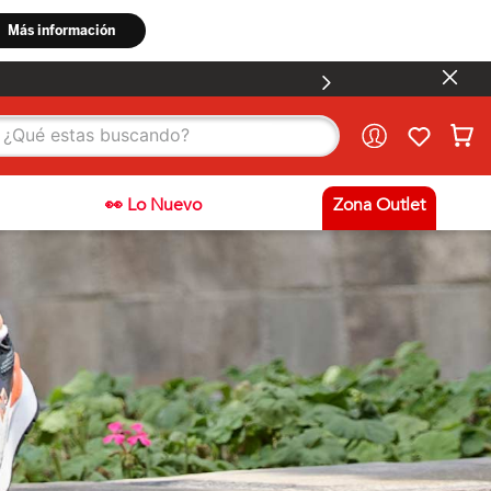
stas buscando?
👀 Lo Nuevo
Zona Outlet