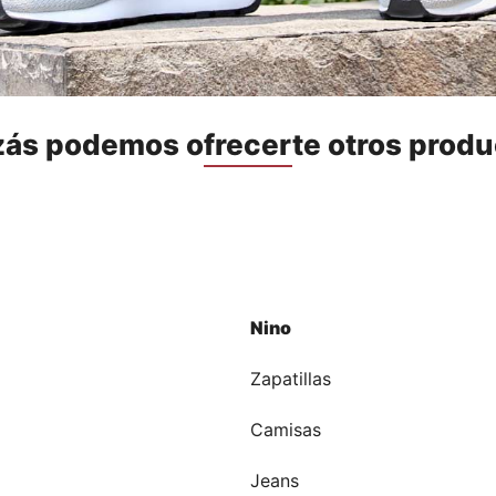
zás podemos ofrecerte otros produ
Nino
a
Zapatillas
Camisas
Jeans