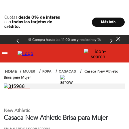
🛒 Compra hasta las 11:00 am y recibe hoy 🚀
Hombre
Casaca New Athletic
MUJER
ROPA
CASACAS
Brisa para Mujer
Mujer
Niños
New Athletic
Casaca New Athletic Brisa para Mujer
Accesorios
SKU
:
NARDCAS0084F0202