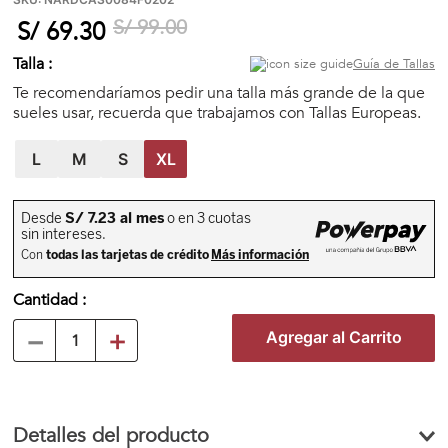
🏃‍♀️🏃‍♂️ Zona del Hincha
S/
99
.
00
S/
69
.
30
Talla :
Guía de Tallas
👀 Lo Nuevo
Te recomendaríamos pedir una talla más grande de la que
sueles usar, recuerda que trabajamos con Tallas Europeas.
🤑 Zona Outlet
L
M
S
XL
Mi cuenta
Favoritos
Cantidad
－
＋
Agregar al Carrito
Tiendas
Detalles del producto