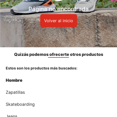
Accesorios
Página no encontrada
🏃‍♀️🏃‍♂️ Zona del Hincha
Volver al inicio
👀 Lo Nuevo
🤑 Zona Outlet
Quizás podemos ofrecerte otros productos
Estos son los productos más buscados:
Mi cuenta
Hombre
Favoritos
Zapatillas
Tiendas
Skateboarding
Jeans