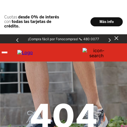
¡Compra fácil por Fonocompras! 📞 480 0077
Hombre
Mujer
404
Niños