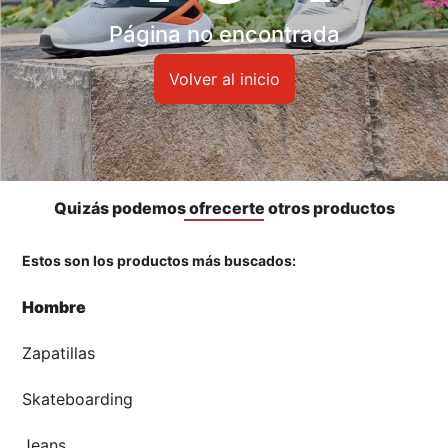
Accesorios
Página no encontrada
🏃‍♀️🏃‍♂️ Zona del Hincha
Volver al inicio
👀 Lo Nuevo
🤑 Zona Outlet
Quizás podemos ofrecerte otros productos
Estos son los productos más buscados:
Mi cuenta
Hombre
Favoritos
Zapatillas
Tiendas
Skateboarding
Jeans