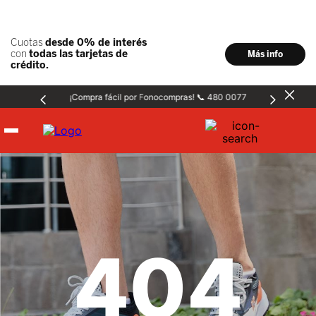
¡Compra fácil por Fonocompras! 📞 480 0077
Hombre
Mujer
404
Niños