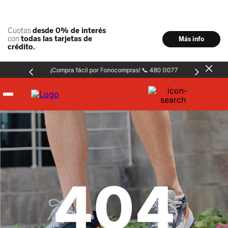
¡Compra fácil por Fonocompras! 📞 480 0077
Hombre
Mujer
404
Niños