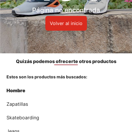
Accesorios
Página no encontrada
🏃‍♀️🏃‍♂️ Zona del Hincha
Volver al inicio
👀 Lo Nuevo
🤑 Zona Outlet
Quizás podemos ofrecerte otros productos
Estos son los productos más buscados:
Mi cuenta
Hombre
Favoritos
Zapatillas
Tiendas
Skateboarding
Jeans