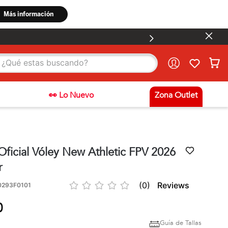
stas buscando?
👀 Lo Nuevo
Zona Outlet
Oficial Vóley New Athletic FPV 2026
r
☆
☆
☆
☆
☆
(
0
)
293F0101
0
Guía de Tallas