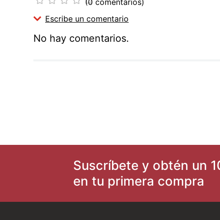
(0 comentarios)
Escribe un comentario
No hay comentarios.
Agregar comentario
Título
Califica el producto de 1 a 5 estrellas
★
★
★
★
★
Tu nombre
Suscríbete y obtén un 1
en tu primera compra
Dirección de email