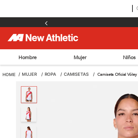
Hombre
Mujer
Niños
TÉRMINOS MÁS BUSCADOS
1
.
zapatillas hombre
MUJER
ROPA
CAMISETAS
Camiseta Oficial Vóley
2
.
zapatillas mujer
3
.
zapatillas futbol
4
.
futbol
5
.
zapatillas
6
.
outdoor
7
.
chimpunes