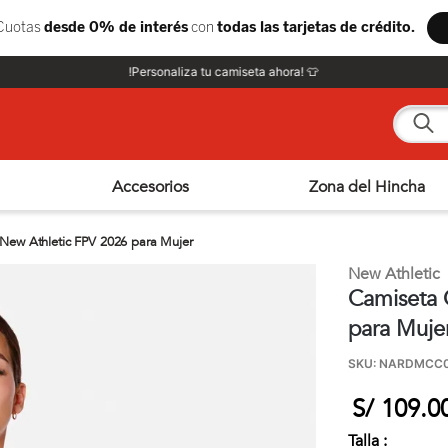
!Personaliza tu camiseta ahora! 👕
¿Qué e
Accesorios
Zona del Hincha
 New Athletic FPV 2026 para Mujer
New Athletic
Camiseta 
para Muje
SKU
:
NARDMCC0
S/
109
.
0
Talla :