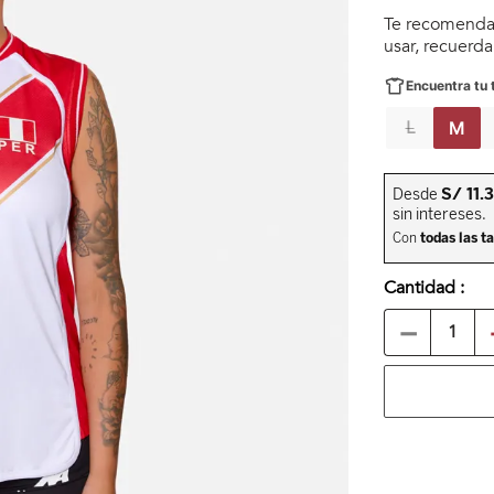
Te recomendar
usar, recuerd
Encuentra tu t
L
M
Cantidad
－