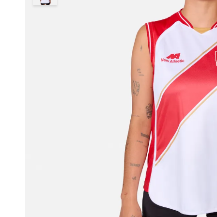
8
.
adt
9
.
zapatilla new athletic skateboarding off court 117
10
.
running