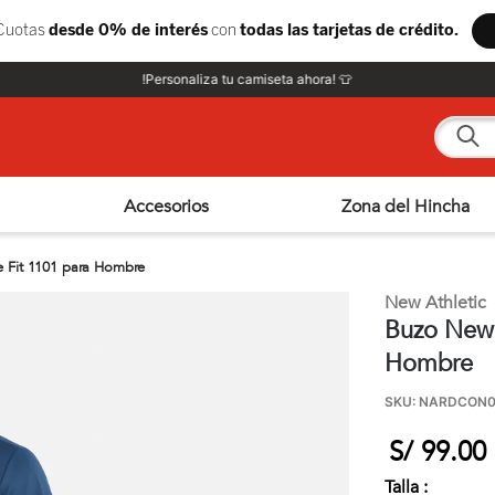
!Personaliza tu camiseta ahora! 👕
¿Qué e
Accesorios
Zona del Hincha
e Fit 1101 para Hombre
New Athletic
Buzo New A
Hombre
SKU
:
NARDCON0
S/
99
.
00
Talla :