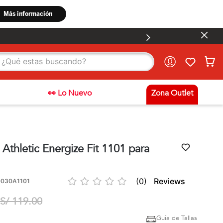
stas buscando?
👀 Lo Nuevo
Zona Outlet
thletic Energize Fit 1101 para
☆
☆
☆
☆
☆
(
0
)
030A1101
S/
119
.
00
Guía de Tallas