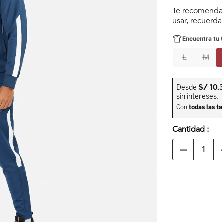
Te recomendar
usar, recuerd
Encuentra tu t
L
M
Cantidad
－