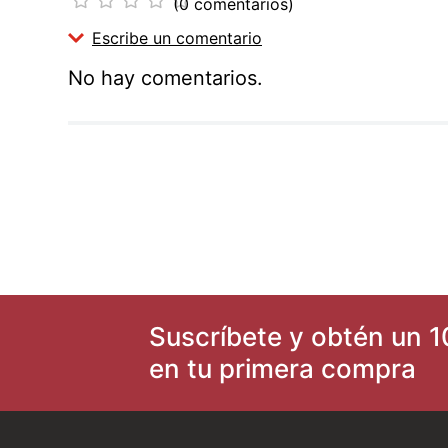
(0 comentarios)
Escribe un comentario
No hay comentarios.
Agregar comentario
Título
Califica el producto de 1 a 5 estrellas
★
★
★
★
★
Tu nombre
Suscríbete y obtén un 1
en tu primera compra
Dirección de email