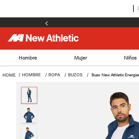
Hombre
Mujer
Niños
TÉRMINOS MÁS BUSCADOS
1
.
zapatillas hombre
HOMBRE
ROPA
BUZOS
Buzo New Athletic Energiz
2
.
zapatillas mujer
3
.
zapatillas futbol
4
.
futbol
5
.
zapatillas
6
.
chimpunes
7
.
outdoor