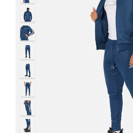
8
.
adt
9
.
running
10
.
zapatilla new athletic skateboarding off court 117