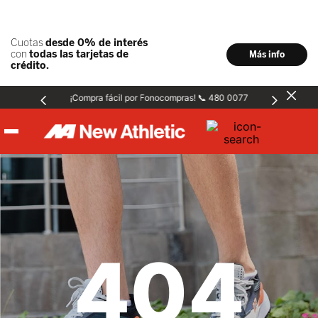
¡Compra fácil por Fonocompras! 📞 480 0077
Hombre
Mujer
404
Niños