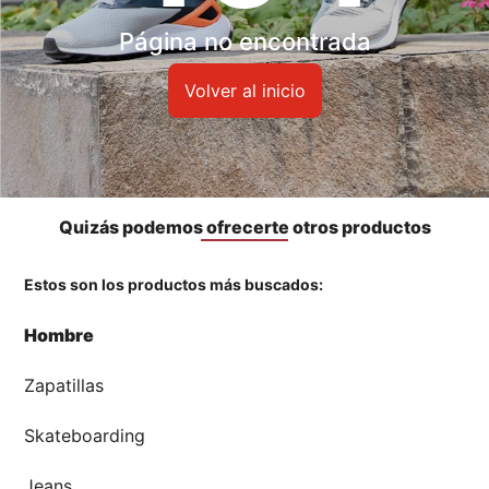
Accesorios
Página no encontrada
🏃‍♀️🏃‍♂️ Zona del Hincha
Volver al inicio
👀 Lo Nuevo
🤑 Zona Outlet
Quizás podemos ofrecerte otros productos
Estos son los productos más buscados:
Mi cuenta
Hombre
Favoritos
Zapatillas
Tiendas
Skateboarding
Jeans