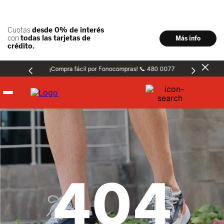
¡Compra fácil por Fonocompras! 📞 480 0077
Hombre
Mujer
404
Niños