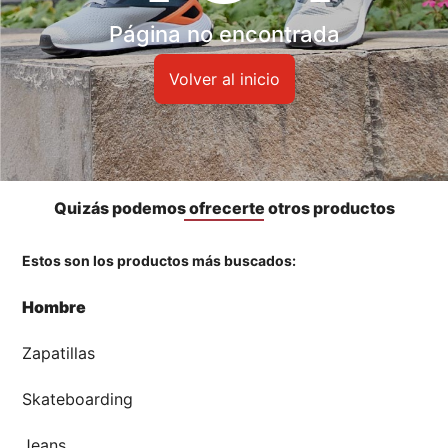
Accesorios
Página no encontrada
🏃‍♀️🏃‍♂️ Zona del Hincha
Volver al inicio
👀 Lo Nuevo
🤑 Zona Outlet
Quizás podemos ofrecerte otros productos
Estos son los productos más buscados:
Mi cuenta
Hombre
Favoritos
Zapatillas
Tiendas
Skateboarding
Jeans