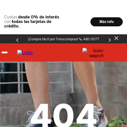
¡Compra fácil por Fonocompras! 📞 480 0077
Hombre
Mujer
404
Niños