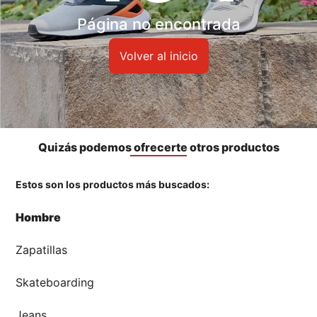
Accesorios
Página no encontrada
🏃‍♀️🏃‍♂️ Zona del Hincha
Volver al inicio
👀 Lo Nuevo
🤑 Zona Outlet
Quizás podemos ofrecerte otros productos
Estos son los productos más buscados:
Mi cuenta
Hombre
Favoritos
Zapatillas
Tiendas
Skateboarding
Jeans