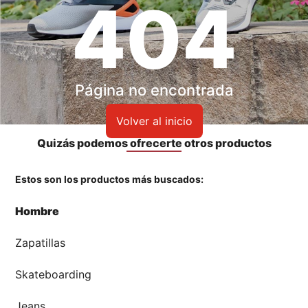
404
Accesorios
🏃‍♀️🏃‍♂️ Zona del Hincha
👀 Lo Nuevo
Página no encontrada
Volver al inicio
🤑 Zona Outlet
Quizás podemos ofrecerte otros productos
Estos son los productos más buscados:
Mi cuenta
Hombre
Favoritos
Zapatillas
Tiendas
Skateboarding
Jeans