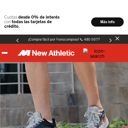
¡Compra fácil por Fonocompras! 📞 480 0077
Hombre
Mujer
Niños