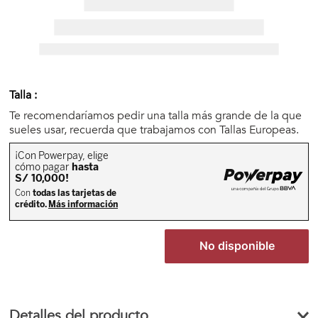
🏃‍♀️🏃‍♂️ Zona del Hincha
👀 Lo Nuevo
Talla :
🤑 Zona Outlet
Te recomendaríamos pedir una talla más grande de la que
sueles usar, recuerda que trabajamos con Tallas Europeas.
Mi cuenta
Favoritos
No disponible
Tiendas
Detalles del producto